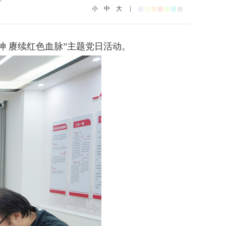
小
中
大
|
 赓续红色血脉”主题党日活动。